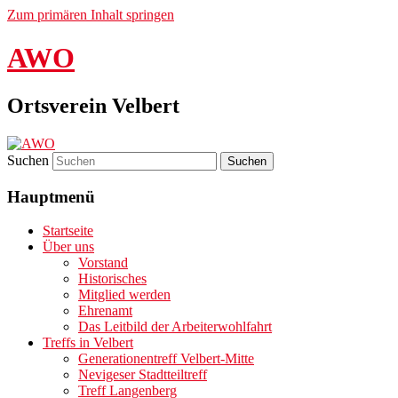
Zum primären Inhalt springen
AWO
Ortsverein Velbert
Suchen
Hauptmenü
Startseite
Über uns
Vorstand
Historisches
Mitglied werden
Ehrenamt
Das Leitbild der Arbeiterwohlfahrt
Treffs in Velbert
Generationentreff Velbert-Mitte
Nevigeser Stadtteiltreff
Treff Langenberg